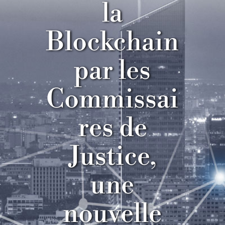
la
Blockchain
par les
Commissai
res de
Justice,
une
nouvelle