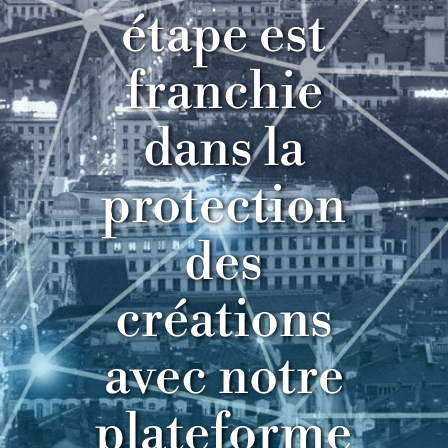
étape est
franchie
dans la
protection
des
créations
avec notre
plateforme